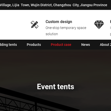
Village, Lijia Town, Wujin District, Changzhou City, Jiangsu Province
Custom design


One-stop temporary space
solution
ding tents
Products
Product case
News
About 
Event tents