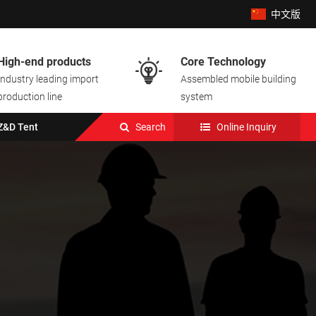
中文版
High-end products
Core Technology

Industry leading import
Assembled mobile building
production line
system
Z&D Tent
Search
Online Inquiry