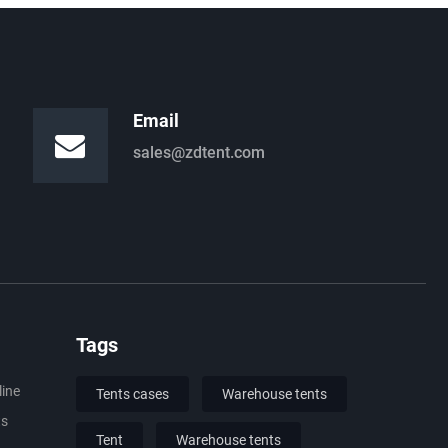
Email
sales@zdtent.com
Tags
line
Tents cases
Warehouse tents
ts
Tent
Warehouse tents