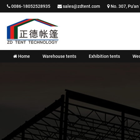
0086-18052528935
sales@zdtent.com
No. 307, Pu'an 
Home
Warehouse tents
Exhibition tents
Wed