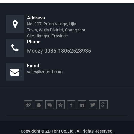
Address
No. 307, Pu'an Village, Lijia
Town, Wujin District, Changzhou
City, Jiangsu Province
Phone
Moozy
0086-18052528935
Email
sales@zdtent.com
CopyRight © ZD Tent Co.Ltd., All rights Reserved.