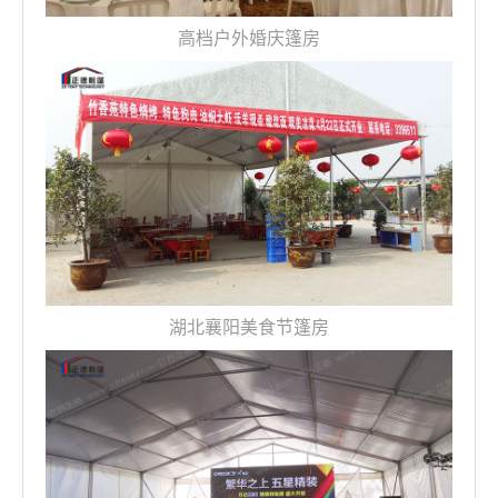
高档户外婚庆篷房
湖北襄阳美食节篷房