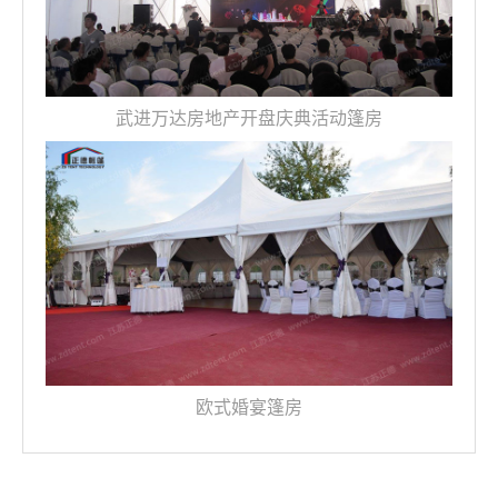
武进万达房地产开盘庆典活动篷房
欧式婚宴篷房