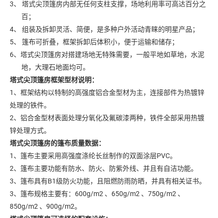
3、 塔式尖顶篷房内部无任何支柱支撑，场地利用率可高达百分之
百；
4、 组装及拆卸灵活、简便，是多种户外活动青睐的明星产品；
5、 篷布可折叠，框架拆卸后体积小，便于运输和储存；
6、塔式尖顶篷房对搭建场地无特殊需要，一般平地如草地，水泥
地，大理石地面均可。
塔式尖顶篷房框架型材说明：
1、框架结构以特制的高强度铝合金型材为主，连接部件为热镀锌
处理的铁件。
2、铝合金型材表面处理分氧化及氟碳漆两种，铁件全部采用热镀
锌处理方式。
塔式尖顶篷房的
篷布质量数据：
1、篷布主要采用高强度涤纶长丝制作的双面涂层PVC。
2、篷布主要功能有防水、防火、防紫外线、并且有自洁功能。
3、篷布具有B1级防火功能，且阻燃防雨防晒，并具有相关证书。
3、篷布规格主要有：600g/m2 、650g/m2 、750g/m2 、
850g/m2 、900g/m2。