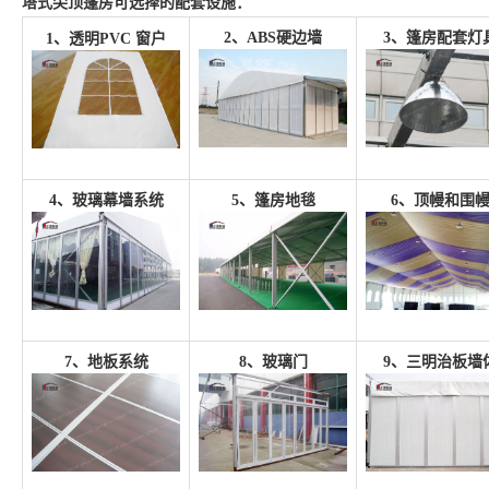
塔式尖顶篷房
可选择的配套设施：
2、
ABS硬边墙
3、篷房配套
灯
1、透明PVC 窗户
4、
玻璃幕墙系统
5、
篷房地毯
6、
顶幔和围
7、
地板系统
8、
玻璃门
9、三明治
板墙