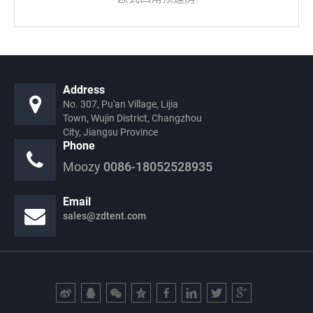
Address
No. 307, Pu'an Village, Lijia
Town, Wujin District, Changzhou
City, Jiangsu Province
Phone
Moozy
0086-18052528935
Email
sales@zdtent.com