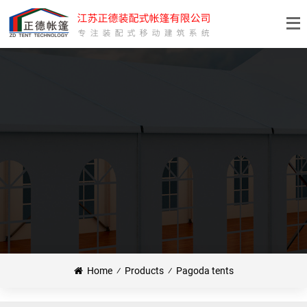
Home
⁄
Products
⁄
Pagoda tents