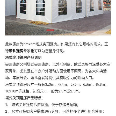
此款篷房为
5mx5m塔式尖顶篷房。如果您有其它规格的需求，正
德
婚礼篷房
专家也可以为您量身订制。
塔式尖顶篷房产品说明
尖顶篷房又叫塔式尖顶篷房，以外形别致、欧式风格而深受各大商
家青睐，尤其是在举办户外活动方面使用率颇高，为各大庆典活
动、车展展会、婚礼喜宴等提供具有吸引力的活动入口。
塔式尖顶篷房尺寸一般有
3x3m，4x4m，5x5m，6x6m，8x8m，
10x10m等规格，边高尺寸一般为2.3m或2.5m。
塔式尖顶篷房
产品特点：
1、 塔式尖顶篷房拆搭快捷，便于存储与运输；
2、 尺寸可按照客户需求进行选择，可选择多个进行组合使用；